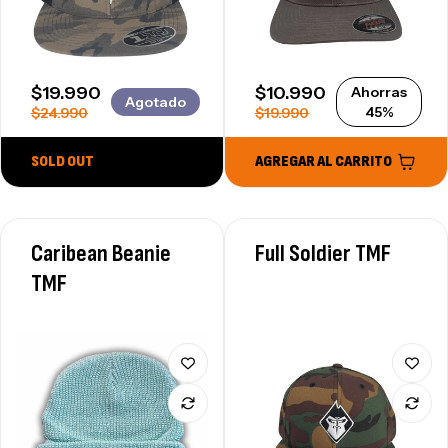
SALE PRICE
SALE PRICE
$19.990
$10.990
Ahorras
Agotado
REGULAR PRICE
REGULAR PRICE
45%
$24.990
$19.990
SOLD OUT
AGREGAR AL CARRITO
Caribean Beanie
Full Soldier TMF
TMF