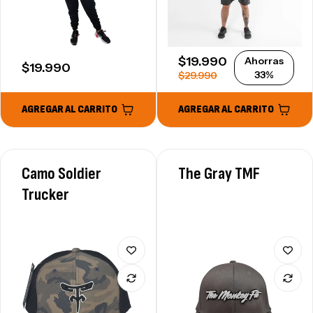
SALE PRICE
$19.990
Ahorras
REGULAR PRICE
$19.990
REGULAR PRICE
33%
$29.990
AGREGAR AL CARRITO
AGREGAR AL CARRITO
Camo Soldier
The Gray TMF
Trucker