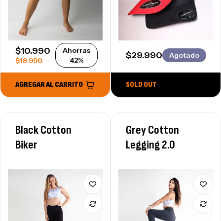
SALE PRICE
$10.990
Ahorras
REGULAR PRICE
$29.990
Agotado
REGULAR PRICE
42%
$18.990
AGREGAR AL CARRITO
SOLD OUT
Black Cotton
Grey Cotton
Biker
Legging 2.0