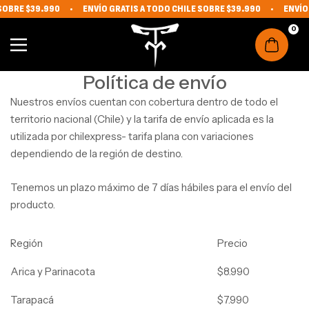
SOBRE $39.990
ENVÍO GRATIS A TODO CHILE SOBRE $39.990
ENVÍO 
IR DIRECTAMENTE AL CONTENIDO
The Monkey Fit
0
Navigation
Política de envío
Nuestros envíos cuentan con cobertura dentro de todo el
territorio nacional (Chile) y la tarifa de envío aplicada es la
utilizada por chilexpress- tarifa plana con variaciones
dependiendo de la región de destino.
Tenemos un plazo máximo de 7 días hábiles para el envío del
producto.
Región
Precio
Arica y Parinacota
$8.990
Tarapacá
$7.990