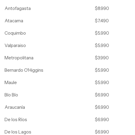
Antofagasta
$8.990
Atacama
$7.490
Coquimbo
$5.990
Valparaiso
$5.990
Metropolitana
$3.990
Bernardo O'Higgins
$5.990
Maule
$5.990
Bío Bío
$6.990
Araucanía
$6.990
De los Ríos
$6.990
De los Lagos
$6.990