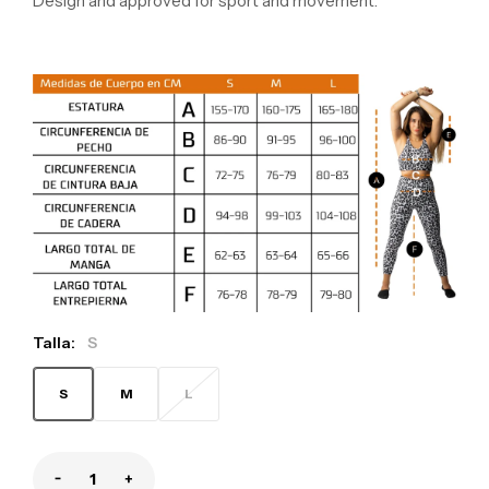
Design and approved for sport and movement.
Talla:
S
S
M
L