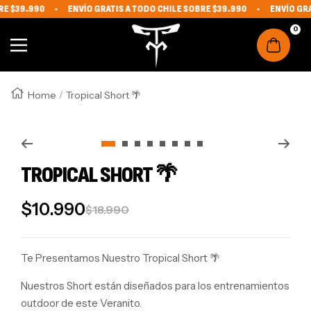
RE $39.990
ENVÍO GRATIS A TODO CHILE SOBRE $39.990
ENVÍO GRA
IR DIRECTAMENTE AL CONTENIDO
The Monkey Fit
0
Navigation
Home
Tropical Short 🌴
Zoom
Go to slide 1
Go to slide 2
Go to slide 3
Go to slide 4
Go to slide 5
Go to slide 6
Go to slide 7
Go to slide 8
TROPICAL SHORT 🌴
SALE PRICE
$10.990
REGULAR PRICE
$18.990
Te Presentamos Nuestro
Tropical Short 🌴
Nuestros Short están diseñados para los entrenamientos
outdoor de este Veranito.