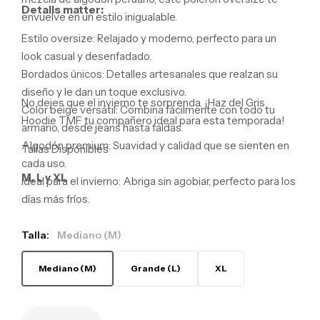
Details matter:
envuelve en un estilo inigualable.
Estilo oversize:
Relajado y moderno,
perfecto para un
look casual y desenfadado.
Bordados únicos:
Detalles artesanales que realzan su
diseño y le dan un toque exclusivo.
No dejes que el invierno te sorprenda.
¡Haz del Gris
Color beige versátil:
Combina fácilmente con todo tu
Hoodie TMF tu compañero ideal para esta temporada!
armario,
desde jeans hasta faldas.
Algodón premium:
Suavidad y calidad que se sienten en
Tallas Disponibles
cada uso.
M, L y XL
Ideal para el invierno:
Abriga sin agobiar,
perfecto para los
días más fríos.
Talla:
Mediano (M)
Mediano (M)
Grande (L)
XL