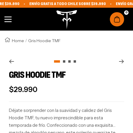
RE $39.990
ENVÍO GRATIS A TODO CHILE SOBRE $39.990
ENVÍO GRA
IR DIRECTAMENTE AL CONTENIDO
The Monkey Fit
0
Navigation
Home
Gris Hoodie TMF
Zoom
Go to slide 1
Go to slide 2
Go to slide 3
Go to slide 4
GRIS HOODIE TMF
REGULAR PRICE
$29.990
Déjate sorprender con la suavidad y calidez del Gris
Hoodie TMF,
tu nuevo imprescindible para esta
temporada de frío.
Confeccionado con una exquisita
mezcla de algodón peruano,
este polerón oversize te