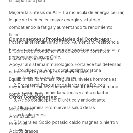
su capacidad para:
Mejorar la síntesis de ATP:
La molécula de energía celular,
lo que se traduce en mayor energía y vitalidad,
combatiendo la fatiga y aumentando tu rendimiento
físico.
Componentes y Propiedades del Cordyceps:
Potenciar el rendimiento físico:
Aumenta tu resistencia,
fuerza muscular y recuperación,
ideal para deportistas y
El Cordyceps contiene más de 200 componentes
personas activas en Chile.
bioactivos,
incluyendo:
Apoyar al sistema inmunológico:
Fortalece tus defensas
Cordicepina:
Antitumoral,
antiinflamatoria,
naturales y te protege de enfermedades.
antioxidante y antimicrobiana.
Equilibrar las hormonas:
Regula los niveles hormonales,
Ergosterol:
Precursor de la vitamina D2,
con
mejorando la libido y la función sexual tanto en hombres
propiedades antiinflamatorias y antioxidantes.
como en mujeres.
Otros Componentes:
Ácido cordicéptico:
Diurético y antioxidante.
Glucosamina:
Promueve la salud de las
Metabolitos
articulaciones.
Aminoácidos
Minerales:
Sodio,
potasio,
calcio,
magnesio,
hierro y
Proteínas
zinc.
Ácidos grasos