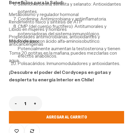
Beneficios para la Salud:
Selenometionina, senelita y selanato:
Antioxidantes
potentes.
Metabolismo y regulador hormonal
Cordimina:
Antimicrobiana y antiinflamatoria.
Rendimiento físico y síntesis de ATP
CMP (del cuerpo fructífero):
Antitumorales y
Libido en mujeres y hombres
potenciadoras del sistema inmunológico.
Propiedades antimicrobianas, antioxidantes y
Modo de uso:
Péptidos con ácido alfa-aminoisobutírico:
anticancerígenas
Potencialmente aumentan la testosterona y tienen
Toma 20 gotitas en la mañana,
puedes mezclarlas con
efectos anabólicos.
agua.
Polisacáridos:
Inmunomoduladores y antioxidantes.
¡Descubre el poder del Cordyceps en gotas y
despierta tu energía interior en Chile!
Reducir cantidad para Extracto Cordyceps Gotas- Ultra 
Aumentar cantidad para Extracto Cordyceps Go
AGREGAR AL CARRITO