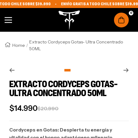
TODO CHILE SOBRE $39.990
ENVÍO GRATIS A TODO CHILE SOBRE $39.990
IR DIRECTAMENTE AL CONTENIDO
The Monkey Fit
0
Navigation
Extracto Cordyceps Gotas- Ultra Concentrado
Home
50ML
Zoom
Go to slide 1
EXTRACTO CORDYCEPS GOTAS-
ULTRA CONCENTRADO 50ML
SALE PRICE
$14.990
REGULAR PRICE
$20.990
Cordyceps en Gotas: Despierta tu energía y
vitalidad con el hongo adaptógeno milenario