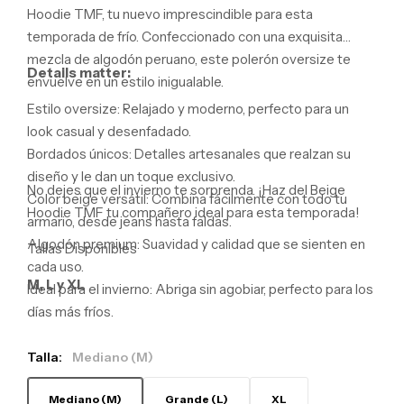
Hoodie TMF,
tu nuevo imprescindible para esta
temporada de frío.
Confeccionado con una exquisita
mezcla de algodón peruano,
este polerón oversize te
Details matter:
envuelve en un estilo inigualable.
Estilo oversize:
Relajado y moderno,
perfecto para un
look casual y desenfadado.
Bordados únicos:
Detalles artesanales que realzan su
diseño y le dan un toque exclusivo.
No dejes que el invierno te sorprenda.
¡Haz del Beige
Color beige versátil:
Combina fácilmente con todo tu
Hoodie TMF tu compañero ideal para esta temporada!
armario,
desde jeans hasta faldas.
Algodón premium:
Suavidad y calidad que se sienten en
Tallas Disponibles
cada uso.
M, L y XL
Ideal para el invierno:
Abriga sin agobiar,
perfecto para los
días más fríos.
Talla:
Mediano (M)
Mediano (M)
Grande (L)
XL