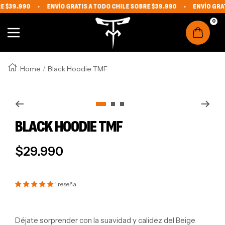
E $39.990
ENVÍO GRATIS A TODO CHILE SOBRE $39.990
ENVÍO GRAT
IR DIRECTAMENTE AL CONTENIDO
The Monkey Fit
0
Navigation
Home
Black Hoodie TMF
Zoom
Go to slide 1
Go to slide 2
Go to slide 3
BLACK HOODIE TMF
REGULAR PRICE
$29.990
1 reseña
Déjate sorprender con la suavidad y calidez del Beige