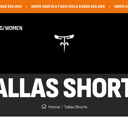
BRE $39.990
ENVÍO GRATIS A TODO CHILE SOBRE $39.990
ENVÍO GR
AS/WOMEN
The Monkey Fit
ALLAS SHOR
Home
Tallas Shorts